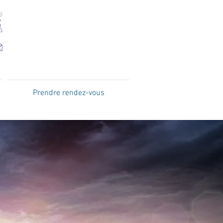
03 88 30 82 82
5 rue du parc
67205 Oberhausbergen
estelecom@orange.fr
Prendre rendez-vous