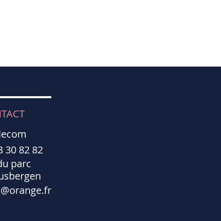
TACT
lecom
8 30 82 82
du parc
usbergen
@orange.fr