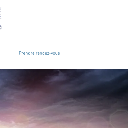
03 88 30 82 82
5 rue du parc
67205 Oberhausbergen
estelecom@orange.fr
Prendre rendez-vous