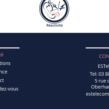
il
CON
tions
ESTe
nce
Tel: 03 8
ct
5 rue 
Oberha
dez-vous
estelecom